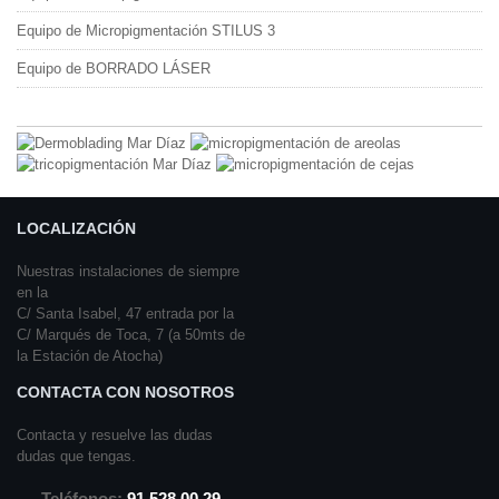
Equipo de Micropigmentación STILUS 3
Equipo de BORRADO LÁSER
LOCALIZACIÓN
Nuestras instalaciones de siempre
en la
C/ Santa Isabel, 47 entrada por la
C/ Marqués de Toca, 7 (a 50mts de
la Estación de Atocha)
CONTACTA CON NOSOTROS
Contacta y resuelve las dudas
dudas que tengas.