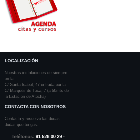
LOCALIZACIÓN
Nuestras instalaciones de siempre
en la
C/ Santa Isabel, 47 entrada por la
C/ Marqués de Toca, 7 (a 50mts de
la Estación de Atocha)
CONTACTA CON NOSOTROS
Contacta y resuelve las dudas
dudas que tengas.
Teléfonos:
91 528 00 29 -