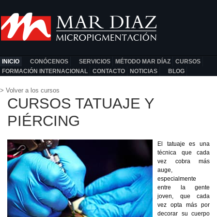
INICIO
CONÓCENOS
SERVICIOS
MÉTODO MAR DÍAZ
CURSOS
FORMACIÓN INTERNACIONAL
CONTACTO
NOTICIAS
BLOG
> Volver a los cursos
CURSOS TATUAJE Y
PIÉRCING
El tatuaje es una
técnica que cada
vez cobra más
auge,
especialmente
entre la gente
joven, que cada
vez opta más por
decorar su cuerpo