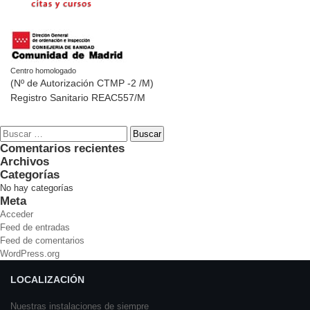
Centro homologado
(Nº de Autorización CTMP -2 /M)
Registro Sanitario REAC557/M
Buscar:
Comentarios recientes
Archivos
Categorías
No hay categorías
Meta
Acceder
Feed de entradas
Feed de comentarios
WordPress.org
LOCALIZACIÓN
Nuestras instalaciones de siempre