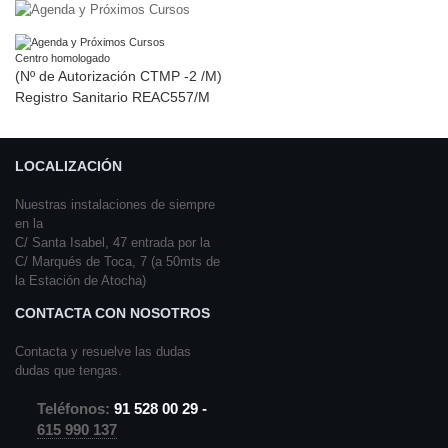
Centro homologado
(Nº de Autorización CTMP -2 /M)
Registro Sanitario REAC557/M
LOCALIZACIÓN
Nuestras instalaciones de siempre
en la
C/ Santa Isabel, 47 entrada por la
C/ Marqués de Toca, 7 (a 50mts de
la Estación de Atocha)
CONTACTA CON NOSOTROS
Contacta y resuelve las dudas
dudas que tengas.
Teléfonos:
91 528 00 29 -
615 990 137