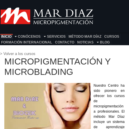
INICIO
CONÓCENOS
SERVICIOS
MÉTODO MAR DÍAZ
CURSOS
FORMACIÓN INTERNACIONAL
CONTACTO
NOTICIAS
BLOG
> Volver a los cursos
MICROPIGMENTACIÓN Y
MICROBLADING
Nuestro Centro ha
sido pionero en
ofrecer los cursos
de
micropigmentación
a profesionales. El
método Mar Díaz
incluye un sistema
de aprendizaje