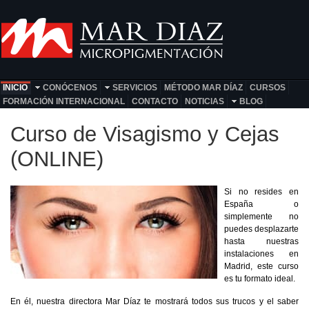
INICIO
CONÓCENOS
SERVICIOS
MÉTODO MAR DÍAZ
CURSOS
FORMACIÓN INTERNACIONAL
CONTACTO
NOTICIAS
BLOG
Curso de Visagismo y Cejas
(ONLINE)
Si no resides en
España o
simplemente no
puedes desplazarte
hasta nuestras
instalaciones en
Madrid, este curso
es tu formato ideal.
En él, nuestra directora Mar Díaz te mostrará todos sus trucos y el saber