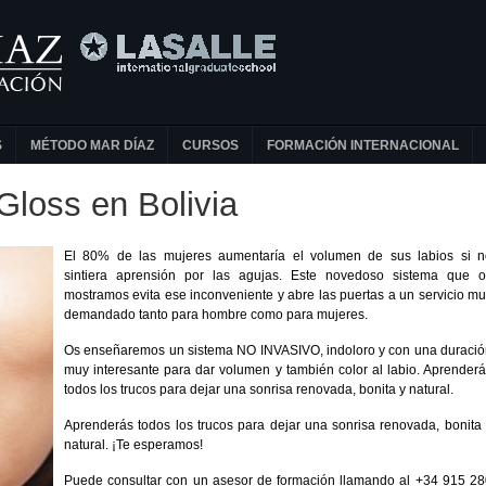
S
MÉTODO MAR DÍAZ
CURSOS
FORMACIÓN INTERNACIONAL
loss en Bolivia
El 80% de las mujeres aumentaría el volumen de sus labios si n
sintiera aprensión por las agujas. Este novedoso sistema que o
mostramos evita ese inconveniente y abre las puertas a un servicio m
demandado tanto para hombre como para mujeres.
Os enseñaremos un sistema NO INVASIVO, indoloro y con una duraci
muy interesante para dar volumen y también color al labio. Aprender
todos los trucos para dejar una sonrisa renovada, bonita y natural.
Aprenderás todos los trucos para dejar una sonrisa renovada, bonita
natural. ¡Te esperamos!
Puede consultar con un asesor de formación llamando al +34 915 2