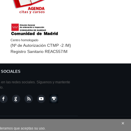
Centro homologado
(Nº de Autorización CTMP -2 /M)
Registro Sanitario REAC557/M
 SOCIALES
en las redes sociales. Síguenos y mantente
do.
×
sideramos que aceptas su uso.