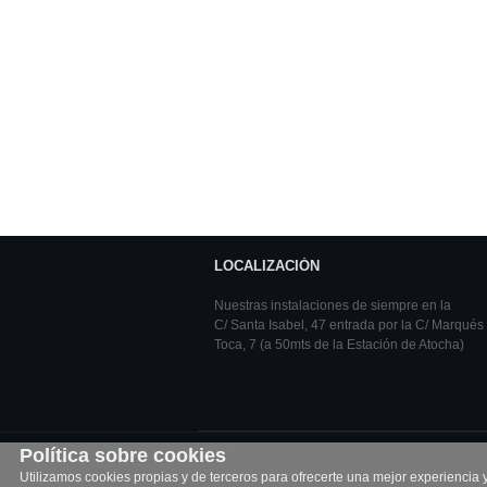
LOCALIZACIÓN
Nuestras instalaciones de siempre en la
C/ Santa Isabel, 47 entrada por la C/ Marqués
Toca, 7 (a 50mts de la Estación de Atocha)
Inicio
Política sobre cookies
Utilizamos cookies propias y de terceros para ofrecerte una mejor experiencia