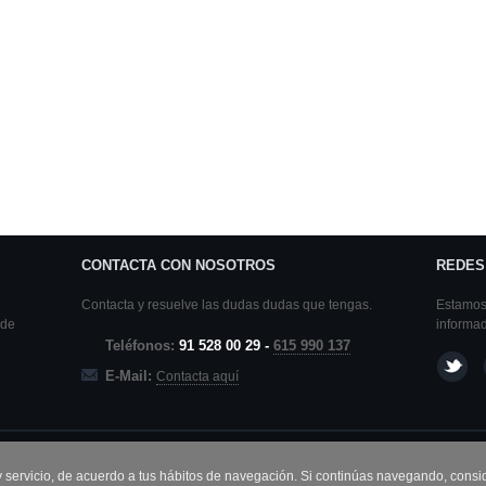
CONTACTA CON NOSOTROS
REDES
Contacta y resuelve las dudas dudas que tengas.
Estamos 
 de
informa
Teléfonos:
91 528 00 29 -
615 990 137
E-Mail:
Contacta aquí
 y servicio, de acuerdo a tus hábitos de navegación. Si continúas navegando, con