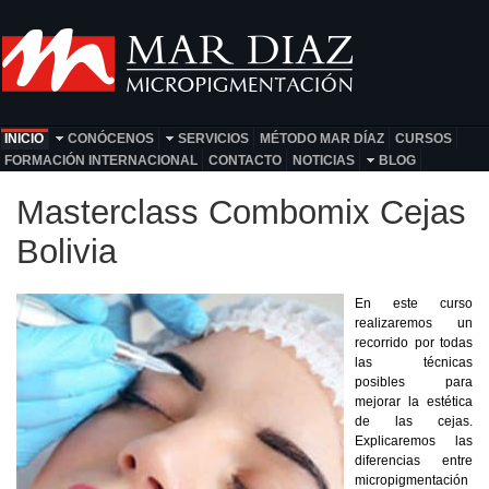
INICIO
CONÓCENOS
SERVICIOS
MÉTODO MAR DÍAZ
CURSOS
FORMACIÓN INTERNACIONAL
CONTACTO
NOTICIAS
BLOG
Masterclass Combomix Cejas
Bolivia
En este curso
realizaremos un
recorrido por todas
las técnicas
posibles para
mejorar la estética
de las cejas.
Explicaremos las
diferencias entre
micropigmentación