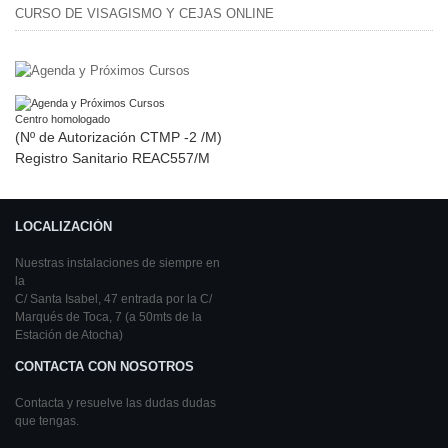
CURSO DE VISAGISMO Y CEJAS ONLINE
Centro homologado
(Nº de Autorización CTMP -2 /M)
Registro Sanitario REAC557/M
LOCALIZACIÓN
Nuestras instalaciones de siempre en
la
C/ Santa Isabel, 47 entrada por la C/
Marqués de Toca, 7 (a 50mts de la
Estación de Atocha)
CONTACTA CON NOSOTROS
Contacta y resuelve las dudas dudas
que tengas.