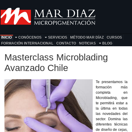
INICIO
CONÓCENOS
SERVICIOS
MÉTODO MAR DÍAZ
CURSOS
FORMACIÓN INTERNACIONAL
CONTACTO
NOTICIAS
BLOG
Masterclass Microblading
Avanzado Chile
Te presentamos la
formación más
completa en
Microblading, que
te permitirá estar a
la última en todas
las novedades del
sector. Domina las
diferentes técnicas
de diseño de cejas,