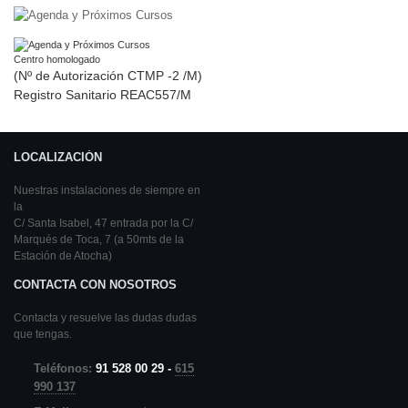
Centro homologado
(Nº de Autorización CTMP -2 /M)
Registro Sanitario REAC557/M
LOCALIZACIÓN
Nuestras instalaciones de siempre en
la
C/ Santa Isabel, 47 entrada por la C/
Marqués de Toca, 7 (a 50mts de la
Estación de Atocha)
CONTACTA CON NOSOTROS
Contacta y resuelve las dudas dudas
que tengas.
Teléfonos:
91 528 00 29 -
615
990 137